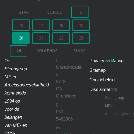
START
VORIGE
15
16
17
18
19
20
21
22
23
24
VOLGENDE
EINDE
anbi
De
Privacyverklaring
Gorechtkade
Steungroep
Sitemap
2
ME en
Cookiebeleid
9713
Arbeidsongeschiktheid
CA
Disclaimer
©
2026
komt sinds
Groningen
Steungroep
1994 op
ME en
voor de
050-
Arbeidsongeschik
belangen
5492906
van ME- en
CVS-