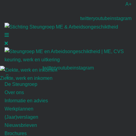
A+
twitter
youtube
instagram
twitter
youtube
instagram
Ziekte, werk en inkomen
De Steungroep
Over ons
Informatie en advies
Werkplannen
(Jaar)verslagen
Nieuwsbrieven
Brochures