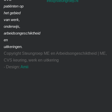
info@steungroep.nl
patiënten op
het gebied
van werk,
onderwijs,
arbeidsongeschiktheid
en
uitkeringen.
Copyright Steungroep ME en Arbeidsongeschiktheid | ME,
CVS keuring, werk en uitkering
- Design:
Amii